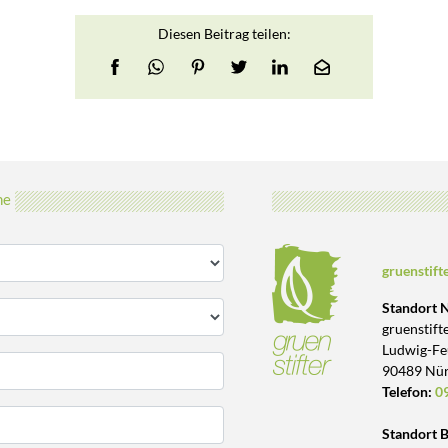
Diesen Beitrag teilen:
ne
gruenstift
Standort 
gruenstift
Ludwig-Fe
90489 Nü
Telefon:
09
Standort B