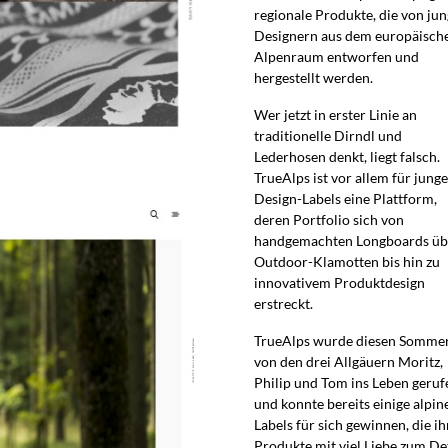
regionale Produkte, die von ju
Designern aus dem europäisch
Alpenraum entworfen und
hergestellt werden.
Wer jetzt in erster Linie an
traditionelle Dirndl und
Lederhosen denkt, liegt falsch.
TrueAlps ist vor allem für junge
Design-Labels eine Plattform,
deren Portfolio sich von
handgemachten Longboards üb
Outdoor-Klamotten bis hin zu
innovativem Produktdesign
erstreckt.
TrueAlps wurde diesen Somme
von den drei Allgäuern Moritz,
Philip und Tom ins Leben geruf
und konnte bereits einige alpin
Labels für sich gewinnen, die ih
Produkte mit viel Liebe zum De