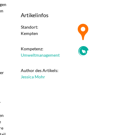
ngen
en
Artikelinfos
Standort:
Kempten
Kompetenz:
Umweltmanagement
Author des Artikels:
er
Jessica Mohr
r
en
e
re
tail