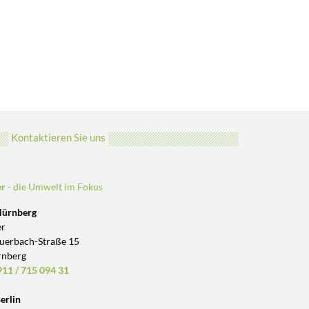
Kontaktieren Sie uns
er
- die Umwelt im Fokus
Nürnberg
er
uerbach-Straße 15
rnberg
11 / 715 094 31
erlin